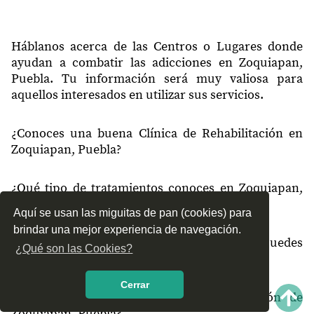
Háblanos acerca de las Centros o Lugares donde
ayudan a combatir las adicciones en Zoquiapan,
Puebla. Tu información será muy valiosa para
aquellos interesados en utilizar sus servicios.
¿Conoces una buena Clínica de Rehabilitación en
Zoquiapan, Puebla?
¿Qué tipo de tratamientos conoces en Zoquiapan,
Puebla?
Aquí se usan las miguitas de pan (cookies) para
brindar una mejor experiencia de navegación.
¿Cómo es el servicio de las Clínicas que puedes
¿Qué son las Cookies?
encontrar en Zoquiapan, Puebla?
Cerrar
¿Recomiendas las Clínicas de Rehabilitación de
Zoquiapan, Puebla?