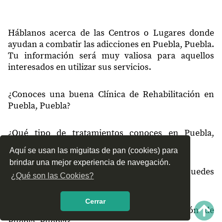
72014
Polideportivo
Háblanos acerca de las Centros o Lugares donde
72014
San Pablo Xochimehuacan
ayudan a combatir las adicciones en Puebla, Puebla.
Tu información será muy valiosa para aquellos
72014
Benito Juárez
interesados en utilizar sus servicios.
72014
Miravalle
¿Conoces una buena Clínica de Rehabilitación en
72014
El Conde
Puebla, Puebla?
72014
La Vista Norte
72014
La Condesa
¿Qué tipo de tratamientos conoces en Puebla,
Puebla?
72015
La Candelaria
Aquí se usan las miguitas de pan (cookies) para
brindar una mejor experiencia de navegación.
72016
Monte Alban
¿Cómo es el servicio de las Clínicas que puedes
¿Qué son las Cookies?
encontrar en Puebla, Puebla?
72016
Villas de Marques
Cerrar
72016
Seda Monsanto
¿Recomiendas las Clínicas de Rehabilitación de
Puebla, Puebla?