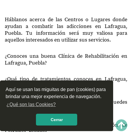
Háblanos acerca de las Centros o Lugares donde
ayudan a combatir las adicciones en Lafragua,
Puebla. Tu información será muy valiosa para
aquellos interesados en utilizar sus servicios.
¿Conoces una buena Clínica de Rehabilitación en
Lafragua, Puebla?
¿Qué tipo de tratamientos conoces en Lafragua,
Puebla?
Aquí se usan las miguitas de pan (cookies) para
brindar una mejor experiencia de navegación.
¿Cómo es el servicio de las Clínicas que puedes
¿Qué son las Cookies?
encontrar en Lafragua, Puebla?
Cerrar
¿Recomiendas las Clínicas de Rehabilitación de
Lafragua, Puebla?