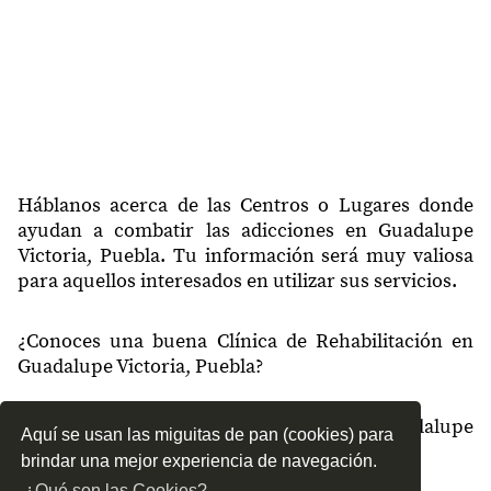
Háblanos acerca de las Centros o Lugares donde
ayudan a combatir las adicciones en Guadalupe
Victoria, Puebla. Tu información será muy valiosa
para aquellos interesados en utilizar sus servicios.
¿Conoces una buena Clínica de Rehabilitación en
Guadalupe Victoria, Puebla?
¿Qué tipo de tratamientos conoces en Guadalupe
Aquí se usan las miguitas de pan (cookies) para
Victoria, Puebla?
brindar una mejor experiencia de navegación.
¿Qué son las Cookies?