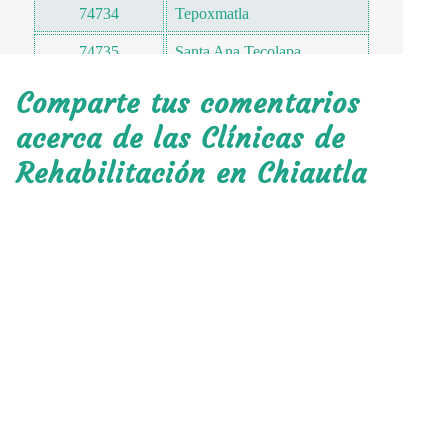
74734
Tepoxmatla
74735
Santa Ana Tecolapa
74735
Tlancualpican
Comparte tus comentarios
74736
Cañada Grande
acerca de las Clínicas de
Rehabilitación en Chiautla
74736
San Juan del Rio
74736
Tlaica
74737
Pilcaya