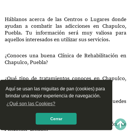
Háblanos acerca de las Centros o Lugares donde
ayudan a combatir las adicciones en Chapulco,
Puebla. Tu información será muy valiosa para
aquellos interesados en utilizar sus servicios.
¿Conoces una buena Clínica de Rehabilitación en
Chapulco, Puebla?
¿Qué tipo de tratamientos conoces en Chapulco,
Puebla?
Aquí se usan las miguitas de pan (cookies) para
brindar una mejor experiencia de navegación.
¿Cómo es el servicio de las Clínicas que puedes
¿Qué son las Cookies?
encontrar en Chapulco, Puebla?
Cerrar
¿Recomiendas las Clínicas de Rehabilitación de
Chapulco, Puebla?