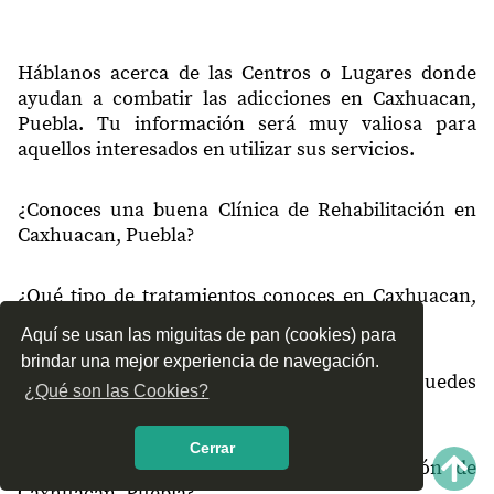
Háblanos acerca de las Centros o Lugares donde
ayudan a combatir las adicciones en Caxhuacan,
Puebla. Tu información será muy valiosa para
aquellos interesados en utilizar sus servicios.
¿Conoces una buena Clínica de Rehabilitación en
Caxhuacan, Puebla?
¿Qué tipo de tratamientos conoces en Caxhuacan,
Puebla?
Aquí se usan las miguitas de pan (cookies) para
brindar una mejor experiencia de navegación.
¿Cómo es el servicio de las Clínicas que puedes
¿Qué son las Cookies?
encontrar en Caxhuacan, Puebla?
Cerrar
¿Recomiendas las Clínicas de Rehabilitación de
Caxhuacan, Puebla?