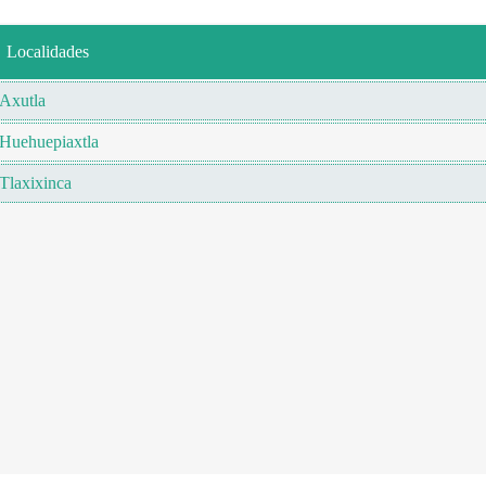
Localidades
Axutla
Huehuepiaxtla
Tlaxixinca