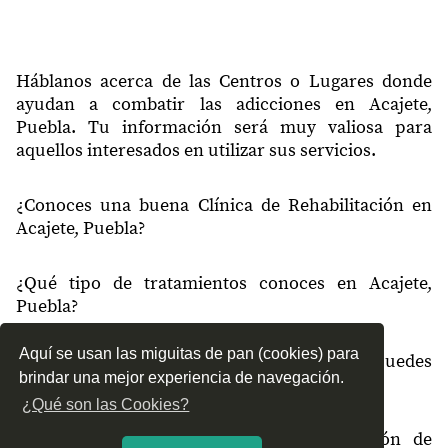
Háblanos acerca de las Centros o Lugares donde
ayudan a combatir las adicciones en Acajete,
Puebla. Tu información será muy valiosa para
aquellos interesados en utilizar sus servicios.
¿Conoces una buena Clínica de Rehabilitación en
Acajete, Puebla?
¿Qué tipo de tratamientos conoces en Acajete,
Puebla?
Aquí se usan las miguitas de pan (cookies) para
¿Cómo es el servicio de las Clínicas que puedes
brindar una mejor experiencia de navegación.
encontrar en Acajete, Puebla?
¿Qué son las Cookies?
¿Recomiendas las Clínicas de Rehabilitación de