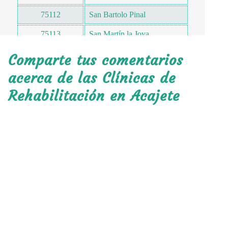
75112
San Bartolo Pinal
75113
San Martín la Joya
75113
Apango
Comparte tus comentarios
75114
San Agustín Tlaxco
acerca de las Clínicas de
Rehabilitación en Acajete
75116
Santa María Nenetzintla
75117
San Antonio Tlacamilco
Magdalena la Tetela o
75118
Morelos
75119
San Jerónimo Ocotitlán