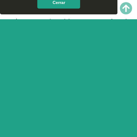
Cerrar
Acajete, Puebla?
¿Qué te parece el servicio y trato que ofrece las
Clínicas de Rehabilitación en Acajete, Puebla? Nos
interesa tu opinión.