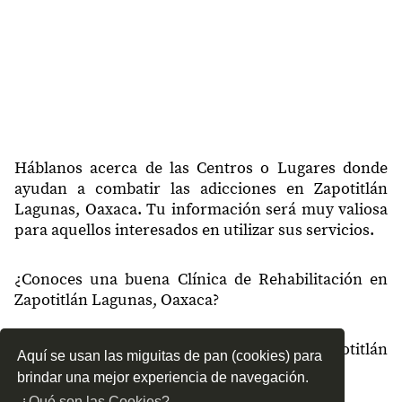
Háblanos acerca de las Centros o Lugares donde
ayudan a combatir las adicciones en Zapotitlán
Lagunas, Oaxaca. Tu información será muy valiosa
para aquellos interesados en utilizar sus servicios.
¿Conoces una buena Clínica de Rehabilitación en
Zapotitlán Lagunas, Oaxaca?
¿Qué tipo de tratamientos conoces en Zapotitlán
Aquí se usan las miguitas de pan (cookies) para
Lagunas, Oaxaca?
brindar una mejor experiencia de navegación.
¿Qué son las Cookies?