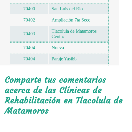
70400
San Luis del Río
70402
Ampliación 7ta Secc
Tlacolula de Matamoros
70403
Centro
70404
Nueva
70404
Paraje Yasibb
70404
Tenería
Comparte tus comentarios
70404
Lomita
acerca de las Clínicas de
70404
Hirigoyen
Rehabilitación en Tlacolula de
70404
Ciudad Yagul
Matamoros
70404
Lomas de Santa Ana
70404
San Jose