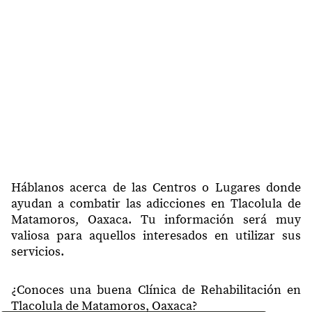
70404
3 Piedras
70404
Emiliano Zapata
70406
El Tepeyac
70406
La Chicuela
70406
Santa Paula
Háblanos acerca de las Centros o Lugares donde
ayudan a combatir las adicciones en Tlacolula de
Matamoros, Oaxaca. Tu información será muy
valiosa para aquellos interesados en utilizar sus
servicios.
¿Conoces una buena Clínica de Rehabilitación en
Tlacolula de Matamoros, Oaxaca?