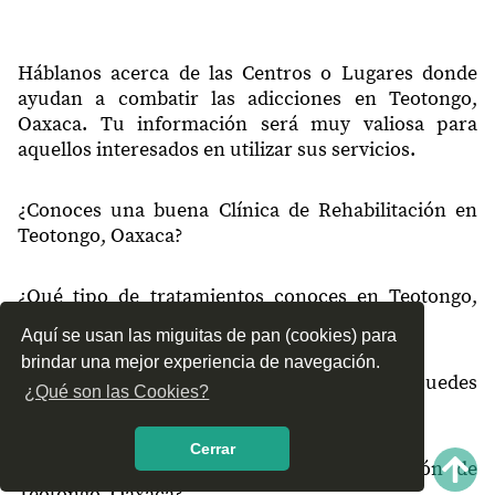
Háblanos acerca de las Centros o Lugares donde
ayudan a combatir las adicciones en Teotongo,
Oaxaca. Tu información será muy valiosa para
aquellos interesados en utilizar sus servicios.
¿Conoces una buena Clínica de Rehabilitación en
Teotongo, Oaxaca?
¿Qué tipo de tratamientos conoces en Teotongo,
Oaxaca?
Aquí se usan las miguitas de pan (cookies) para
brindar una mejor experiencia de navegación.
¿Cómo es el servicio de las Clínicas que puedes
¿Qué son las Cookies?
encontrar en Teotongo, Oaxaca?
Cerrar
¿Recomiendas las Clínicas de Rehabilitación de
Teotongo, Oaxaca?