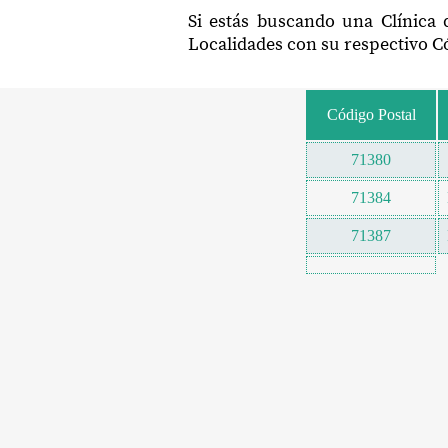
Si estás buscando una Clínica
Localidades con su respectivo Có
Código Postal
71380
71384
71387