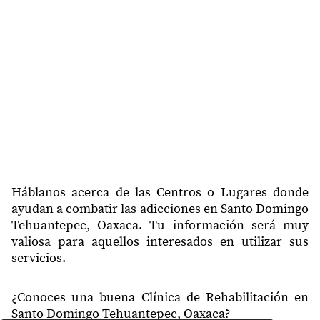
70760
Santa Cruz Togolaba
70760
Pearson
70760
Las Flores
70760
Las Tejas
70760
Benito Juárez
70760
Infonavit Sandunga
70760
La Noria
Háblanos acerca de las Centros o Lugares donde
70760
Lopez Portillo
ayudan a combatir las adicciones en Santo Domingo
Tehuantepec, Oaxaca. Tu información será muy
70760
Guichivere
valiosa para aquellos interesados en utilizar sus
servicios.
70760
La Soledad
70760
San Juanico
¿Conoces una buena Clínica de Rehabilitación en
Sección 4a de Santa Cruz
Santo Domingo Tehuantepec, Oaxaca?
70760