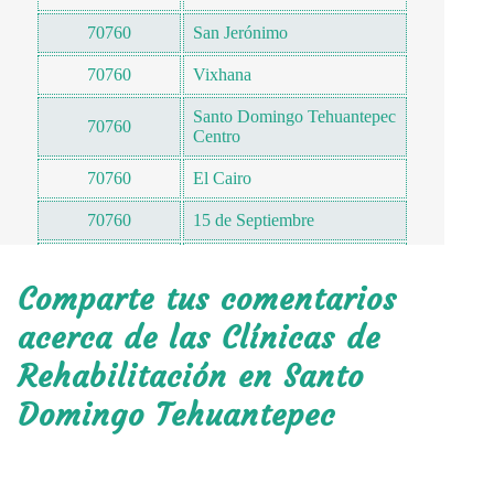
70760
San Jerónimo
70760
Vixhana
Santo Domingo Tehuantepec
70760
Centro
70760
El Cairo
70760
15 de Septiembre
70760
Santa Elena
Comparte tus comentarios
70760
Alejandro Cruz Martínez
acerca de las Clínicas de
70760
San Jacinto
Rehabilitación en Santo
70760
San Pablo
Domingo Tehuantepec
70760
San Sebastián
70760
La Raza