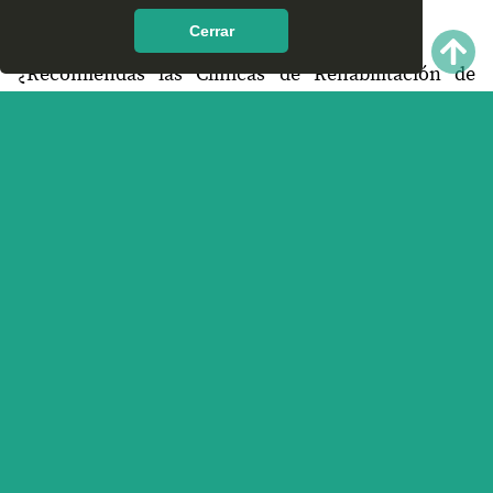
encontrar en Santiago Ixtayutla, Oaxaca?
Cerrar
¿Recomiendas las Clínicas de Rehabilitación de
Santiago Ixtayutla, Oaxaca?
¿Qué te parece el servicio y trato que ofrece las
Clínicas de Rehabilitación en Santiago Ixtayutla,
Oaxaca? Nos interesa tu opinión.