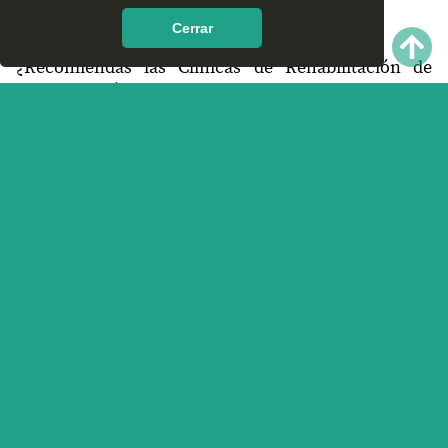
encontrar en Santiago Apóstol, Oaxaca?
Cerrar
¿Recomiendas las Clínicas de Rehabilitación de
Santiago Apóstol, Oaxaca?
¿Qué te parece el servicio y trato que ofrece las
Clínicas de Rehabilitación en Santiago Apóstol,
Oaxaca? Nos interesa tu opinión.