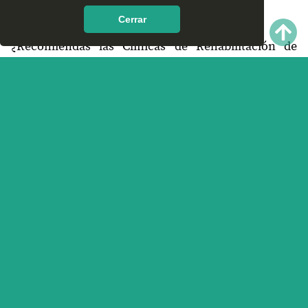
encontrar en Santiago Apoala, Oaxaca?
Cerrar
¿Recomiendas las Clínicas de Rehabilitación de
Santiago Apoala, Oaxaca?
¿Qué te parece el servicio y trato que ofrece las
Clínicas de Rehabilitación en Santiago Apoala,
Oaxaca? Nos interesa tu opinión.