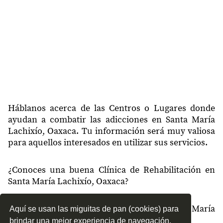
Háblanos acerca de las Centros o Lugares donde
ayudan a combatir las adicciones en Santa María
Lachixío, Oaxaca. Tu información será muy valiosa
para aquellos interesados en utilizar sus servicios.
¿Conoces una buena Clínica de Rehabilitación en
Santa María Lachixío, Oaxaca?
¿Qué tipo de tratamientos conoces en Santa María
Aquí se usan las miguitas de pan (cookies) para
Lachixío, Oaxaca?
brindar una mejor experiencia de navegación.