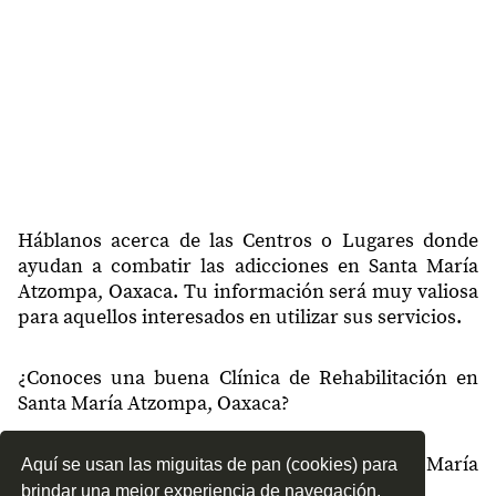
71222
Guelaguetza
71222
Oaxaca
71222
Santa María
71223
Agencia Monte Albán
71223
Lomas de San Jerónimo
71223
San José Atzompa
Háblanos acerca de las Centros o Lugares donde
ayudan a combatir las adicciones en Santa María
71223
Ruinas de Monte Albán
Atzompa, Oaxaca. Tu información será muy valiosa
para aquellos interesados en utilizar sus servicios.
71223
Residencial Santa María
71223
Santa Catarina Montaño
¿Conoces una buena Clínica de Rehabilitación en
Santa María Atzompa, Oaxaca?
71223
Ex-Hacienda la Soledad
71223
Riberas de San Jerónimo
¿Qué tipo de tratamientos conoces en Santa María
Aquí se usan las miguitas de pan (cookies) para
Atzompa, Oaxaca?
71223
Agencia San José Hidalgo
brindar una mejor experiencia de navegación.