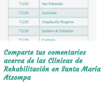
71220
San Sebastián
71220
Azucenas
71220
Ampliación Progreso
71220
Jardines de Yahuiche
71220
Cantores
71221
San Jerónimo Yahuiche
Comparte tus comentarios
71222
La Cañada
acerca de las Clínicas de
Rehabilitación en Santa María
71222
Niños Héroes
Atzompa
71222
La Ilusión
71222
La Samaritana
71222
Forestal
71222
Paraje la Asunción