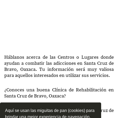
Háblanos acerca de las Centros o Lugares donde
ayudan a combatir las adicciones en Santa Cruz de
Bravo, Oaxaca. Tu información será muy valiosa
para aquellos interesados en utilizar sus servicios.
¿Conoces una buena Clínica de Rehabilitación en
Santa Cruz de Bravo, Oaxaca?
¿Qué tipo de tratamientos conoces en Santa Cruz de
Aquí se usan las miguitas de pan (cookies) para
Bravo, Oaxaca?
brindar una mejor experiencia de navegación.