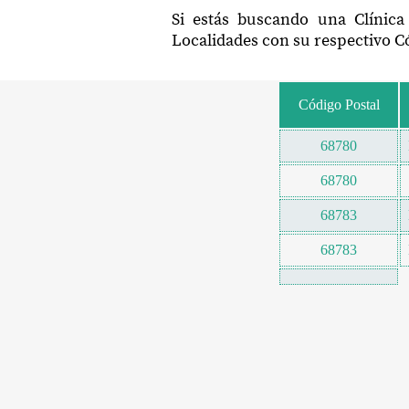
Si estás buscando una Clínica
Localidades con su respectivo Có
Código Postal
68780
68780
68783
68783