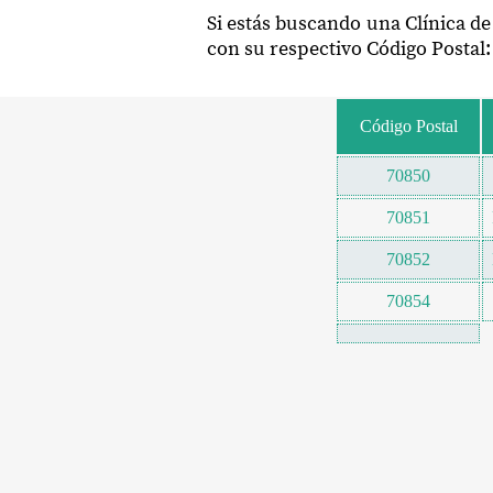
Si estás buscando una Clínica d
con su respectivo Código Postal:
Código Postal
70850
70851
70852
70854