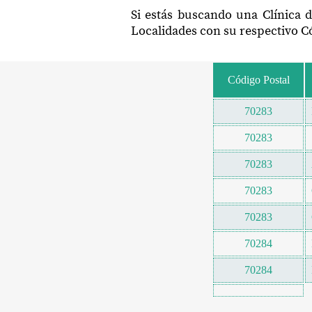
Si estás buscando una Clínica 
Localidades con su respectivo Có
Código Postal
70283
70283
70283
70283
70283
70284
70284