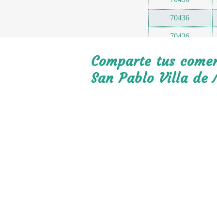
70436
70436
70437
Comparte tus coment
70437
San Pablo Villa de 
70437
70439