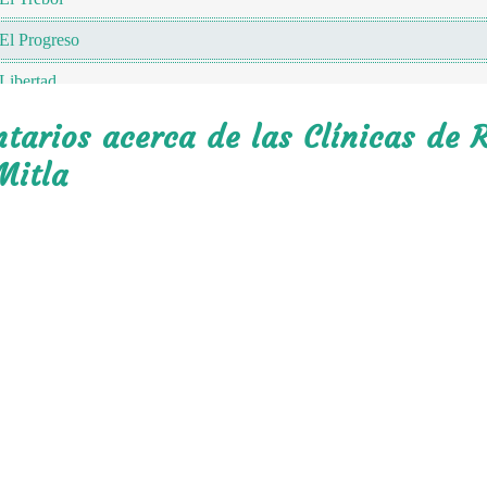
El Progreso
Libertad
San Judas
arios acerca de las Clínicas de R
Los Presidentes
Mitla
Unión Zapata
Sha Gi Bloo