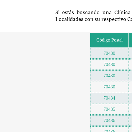
Si estás buscando una Clínica
Localidades con su respectivo Có
Código Postal
70430
70430
70430
70430
70434
70435
70436
70436