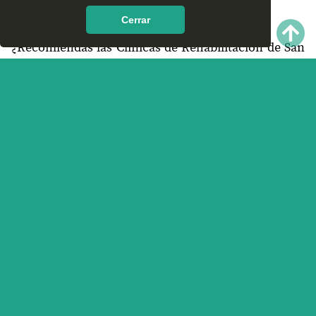
encontrar en San Miguel Peras, Oaxaca?
Cerrar
¿Recomiendas las Clínicas de Rehabilitación de San
Miguel Peras, Oaxaca?
¿Qué te parece el servicio y trato que ofrece las
Clínicas de Rehabilitación en San Miguel Peras,
Oaxaca? Nos interesa tu opinión.