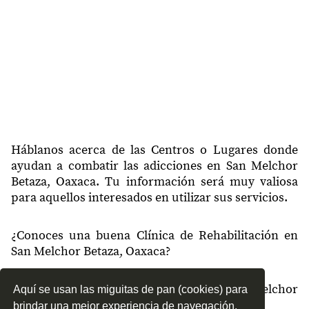
Háblanos acerca de las Centros o Lugares donde
ayudan a combatir las adicciones en San Melchor
Betaza, Oaxaca. Tu información será muy valiosa
para aquellos interesados en utilizar sus servicios.
¿Conoces una buena Clínica de Rehabilitación en
San Melchor Betaza, Oaxaca?
¿Qué tipo de tratamientos conoces en San Melchor
Aquí se usan las miguitas de pan (cookies) para
Betaza, Oaxaca?
brindar una mejor experiencia de navegación.