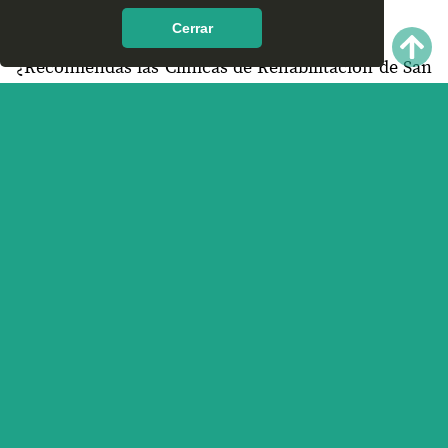
encontrar en San Mateo del Mar, Oaxaca?
Cerrar
¿Recomiendas las Clínicas de Rehabilitación de San
Mateo del Mar, Oaxaca?
¿Qué te parece el servicio y trato que ofrece las
Clínicas de Rehabilitación en San Mateo del Mar,
Oaxaca? Nos interesa tu opinión.