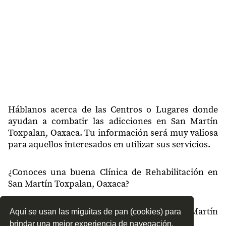
Háblanos acerca de las Centros o Lugares donde
ayudan a combatir las adicciones en San Martín
Toxpalan, Oaxaca. Tu información será muy valiosa
para aquellos interesados en utilizar sus servicios.
¿Conoces una buena Clínica de Rehabilitación en
San Martín Toxpalan, Oaxaca?
¿Qué tipo de tratamientos conoces en San Martín
Aquí se usan las miguitas de pan (cookies) para
Toxpalan, Oaxaca?
brindar una mejor experiencia de navegación.