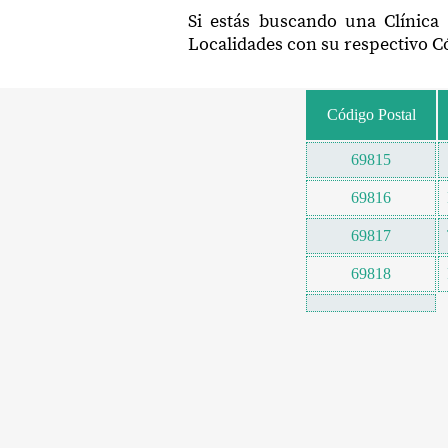
Si estás buscando una Clínica
Localidades con su respectivo Có
Código Postal
69815
69816
69817
69818