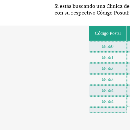
Si estás buscando una Clínica d
con su respectivo Código Postal:
Código Postal
68560
68561
68562
68563
68564
68564