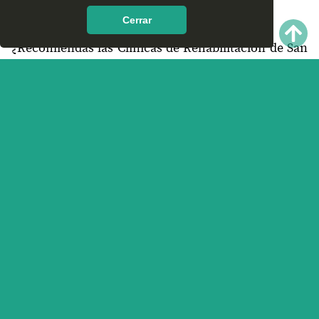
encontrar en San Juan Lachao, Oaxaca?
Cerrar
¿Recomiendas las Clínicas de Rehabilitación de San
Juan Lachao, Oaxaca?
¿Qué te parece el servicio y trato que ofrece las
Clínicas de Rehabilitación en San Juan Lachao,
Oaxaca? Nos interesa tu opinión.