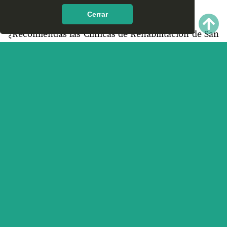
encontrar en San Juan Colorado, Oaxaca?
Cerrar
¿Recomiendas las Clínicas de Rehabilitación de San
Juan Colorado, Oaxaca?
¿Qué te parece el servicio y trato que ofrece las
Clínicas de Rehabilitación en San Juan Colorado,
Oaxaca? Nos interesa tu opinión.