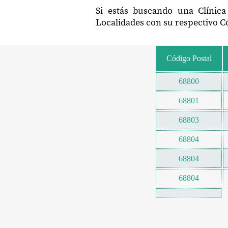
Si estás buscando una Clínica
Localidades con su respectivo Có
Código Postal
68800
68801
68803
68804
68804
68804