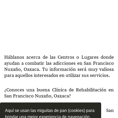
Háblanos acerca de las Centros o Lugares donde
ayudan a combatir las adicciones en San Francisco
Nuxaño, Oaxaca. Tu información será muy valiosa
para aquellos interesados en utilizar sus servicios.
¿Conoces una buena Clínica de Rehabilitación en
San Francisco Nuxaño, Oaxaca?
¿Qué tipo de tratamientos conoces en San
Aquí se usan las miguitas de pan (cookies) para
Francisco Nuxaño, Oaxaca?
brindar una mejor experiencia de navegación.