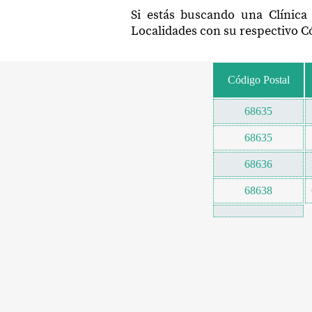
Si estás buscando una Clínica
Localidades con su respectivo Có
Código Postal
68635
68635
68636
68638