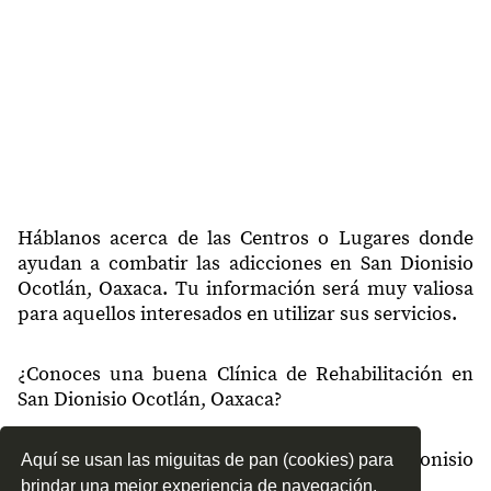
Háblanos acerca de las Centros o Lugares donde
ayudan a combatir las adicciones en San Dionisio
Ocotlán, Oaxaca. Tu información será muy valiosa
para aquellos interesados en utilizar sus servicios.
¿Conoces una buena Clínica de Rehabilitación en
San Dionisio Ocotlán, Oaxaca?
¿Qué tipo de tratamientos conoces en San Dionisio
Aquí se usan las miguitas de pan (cookies) para
Ocotlán, Oaxaca?
brindar una mejor experiencia de navegación.