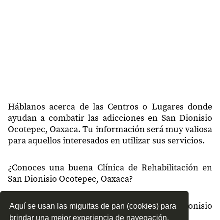
Háblanos acerca de las Centros o Lugares donde
ayudan a combatir las adicciones en San Dionisio
Ocotepec, Oaxaca. Tu información será muy valiosa
para aquellos interesados en utilizar sus servicios.
¿Conoces una buena Clínica de Rehabilitación en
San Dionisio Ocotepec, Oaxaca?
¿Qué tipo de tratamientos conoces en San Dionisio
Aquí se usan las miguitas de pan (cookies) para
Ocotepec, Oaxaca?
brindar una mejor experiencia de navegación.