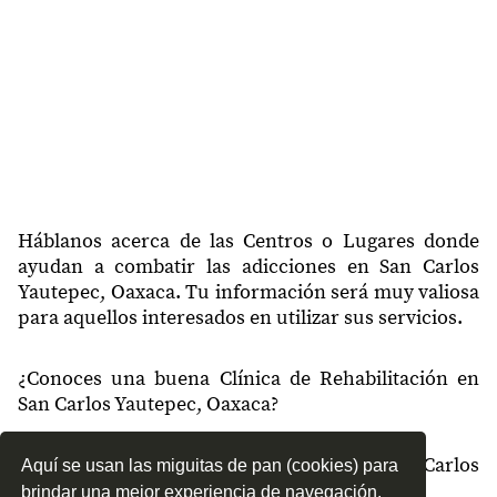
Háblanos acerca de las Centros o Lugares donde
ayudan a combatir las adicciones en San Carlos
Yautepec, Oaxaca. Tu información será muy valiosa
para aquellos interesados en utilizar sus servicios.
¿Conoces una buena Clínica de Rehabilitación en
San Carlos Yautepec, Oaxaca?
¿Qué tipo de tratamientos conoces en San Carlos
Aquí se usan las miguitas de pan (cookies) para
Yautepec, Oaxaca?
brindar una mejor experiencia de navegación.