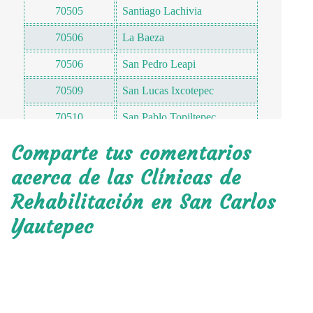
70505
Santiago Lachivia
70506
La Baeza
70506
San Pedro Leapi
70509
San Lucas Ixcotepec
70510
San Pablo Topiltepec
70510
San Isidro Manteca
Comparte tus comentarios
70510
San Pedro Tepalcatepec
acerca de las Clínicas de
Rehabilitación en San Carlos
70511
San Miguel Suchiltepec
Yautepec
70511
San Matías Petacaltepec
70512
Guadalupe
70516
San José Chitepec
70516
Santa María Candelaria