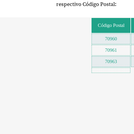
respectivo Código Postal:
Código Postal
70960
70961
70963