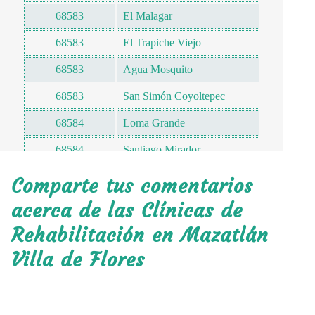
68583
El Malagar
68583
El Trapiche Viejo
68583
Agua Mosquito
68583
San Simón Coyoltepec
68584
Loma Grande
68584
Santiago Mirador
68584
El Naranjo
Comparte tus comentarios
68584
Soyaltitla
acerca de las Clínicas de
Rehabilitación en Mazatlán
Villa de Flores