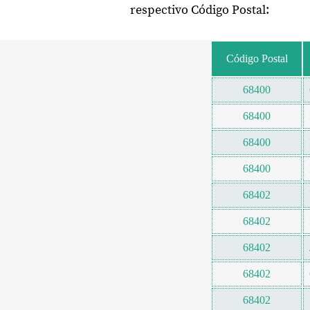
respectivo Código Postal:
Código Postal
68400
68400
68400
68400
68402
68402
68402
68402
68402