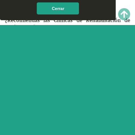
encontrar en Ixtlán de Juárez, Oaxaca?
Cerrar
¿Recomiendas las Clínicas de Rehabilitación de
Ixtlán de Juárez, Oaxaca?
¿Qué te parece el servicio y trato que ofrece las
Clínicas de Rehabilitación en Ixtlán de Juárez,
Oaxaca? Nos interesa tu opinión.