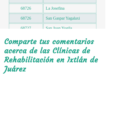
68726
La Josefina
68726
San Gaspar Yagalaxi
68727
San Juan Yogila
68727
Santa Cruz Yagavila
Comparte tus comentarios
68727
Santo Domingo Cacalotepec
acerca de las Clínicas de
Rehabilitación en Ixtlán de
68727
San Juan Anyogila
Juárez
68727
Santa Maria Zoogachi
68727
Santiago Teotlaxco
68728
San Miguel Tiltepec
68728
Santa Maria Josaa
68728
La Luz