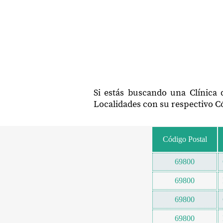
Si estás buscando una Clínica 
Localidades con su respectivo Có
Código Postal
69800
69800
69800
69800