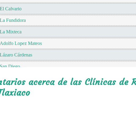
El Calvario
La Fundidora
La Mixteca
Adolfo Lopez Mateos
Lázaro Cárdenas
San Diego
Loma de Las Manzanas
arios acerca de las Clínicas de R
Morelos
Tlaxiaco
Loma Zata
San Pedro
San Nicolás
Emiliano Zapata