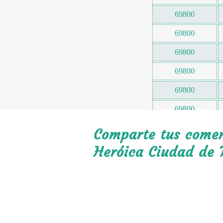
69800
69800
69800
69800
69800
69800
69800
Comparte tus coment
69800
Heróica Ciudad de 
69800
69800
69800
69800