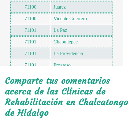
71100
Juárez
71100
Vicente Guerrero
71101
La Paz
71101
Chapultepec
71101
La Providencia
71101
Progreso
71101
Hidalgo
Comparte tus comentarios
71103
Santa Catalina Yuxía
acerca de las Clínicas de
Rehabilitación en Chalcatongo
71103
San Felipe Tindaco
de Hidalgo
71103
Linda Vista
71104
Abasolo
71105
Reforma