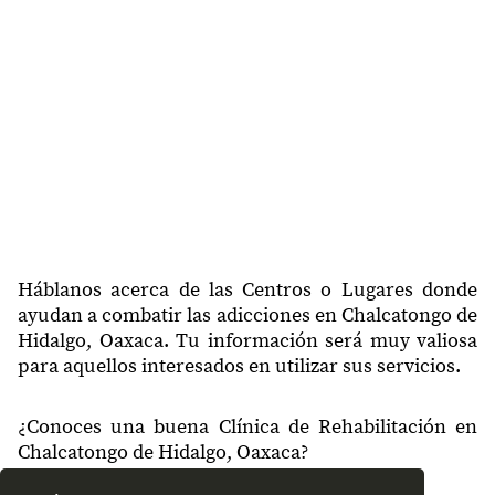
71106
Morelos
71106
El Fortín
71106
Vista Hermosa
71107
Aldama
71107
Molinos Aldama
71108
Allende
71109
Independencia
Háblanos acerca de las Centros o Lugares donde
ayudan a combatir las adicciones en Chalcatongo de
Hidalgo, Oaxaca. Tu información será muy valiosa
para aquellos interesados en utilizar sus servicios.
¿Conoces una buena Clínica de Rehabilitación en
Chalcatongo de Hidalgo, Oaxaca?