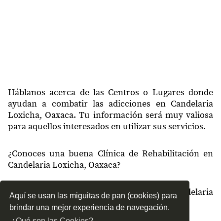
Háblanos acerca de las Centros o Lugares donde
ayudan a combatir las adicciones en Candelaria
Loxicha, Oaxaca. Tu información será muy valiosa
para aquellos interesados en utilizar sus servicios.
¿Conoces una buena Clínica de Rehabilitación en
Candelaria Loxicha, Oaxaca?
¿Qué tipo de tratamientos conoces en Candelaria
Aquí se usan las miguitas de pan (cookies) para
Loxicha, Oaxaca?
brindar una mejor experiencia de navegación.
¿Qué son las Cookies?