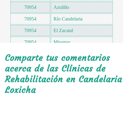
70954
Azulillo
70954
Río Candelaria
70954
El Zacatal
70954
Miramar
70954
El Molino
Comparte tus comentarios
70955
La Ciénega
acerca de las Clínicas de
Rehabilitación en Candelaria
70956
Santa María Tepejipana
Loxicha
70957
El Alacrán