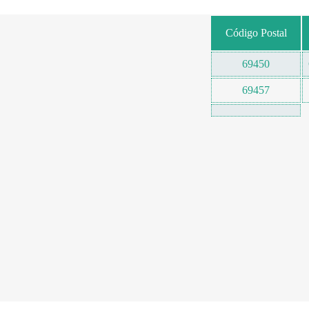
Código Postal
69450
69457