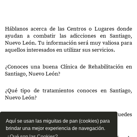
67310
Santiago Centro
67312
Del Maestro
67312
Aserradero
Háblanos acerca de las Centros o Lugares donde
ayudan a combatir las adicciones en Santiago,
67312
San Francisco
Nuevo León. Tu información será muy valiosa para
aquellos interesados en utilizar sus servicios.
67313
Jardines de Santiago
67314
San Jorge
¿Conoces una buena Clínica de Rehabilitación en
Santiago, Nuevo León?
67314
Valle Escondido
67314
Valle Del Barreal
¿Qué tipo de tratamientos conoces en Santiago,
67315
Viento Libre
Nuevo León?
67315
Condado de Asturias
¿Cómo es el servicio de las Clínicas que puedes
67315
Valles de Santiago
encontrar en Santiago, Nuevo León?
Aquí se usan las miguitas de pan (cookies) para
brindar una mejor experiencia de navegación.
67316
Hector Caballero
¿Qué son las Cookies?