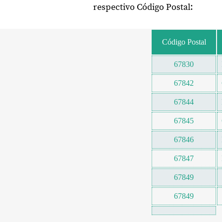
respectivo Código Postal:
Código Postal
67830
67842
67844
67845
67846
67847
67849
67849