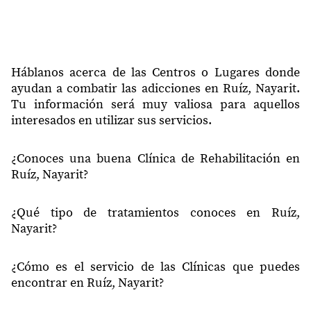
63622
Rey Nayar
63622
San Pedro Ixcatan
63623
El Capomal
Háblanos acerca de las Centros o Lugares donde
63623
Talpita
ayudan a combatir las adicciones en Ruíz, Nayarit.
Tu información será muy valiosa para aquellos
63625
San Antonio
interesados en utilizar sus servicios.
63626
Rastro
¿Conoces una buena Clínica de Rehabilitación en
63626
Tiro Al Blanco
Ruíz, Nayarit?
63626
Unidad Deportiva
¿Qué tipo de tratamientos conoces en Ruíz,
63626
Cerro
Nayarit?
63628
Linda Vista
¿Cómo es el servicio de las Clínicas que puedes
63628
Al Hota (achota)
encontrar en Ruíz, Nayarit?