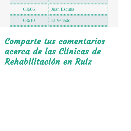
63606
Juan Escutia
63610
El Venado
63613
Puerta de Platanar
Comparte tus comentarios
63614
El Zopilote
acerca de las Clínicas de
63615
La Bolita
Rehabilitación en Ruíz
63616
Cordón del Jilguero
63618
El Carrizo
63619
Ixcatan del Pozolillo
63620
Ruiz Centro
63620
El Naranjo
63621
Ixcatán de los Presidios