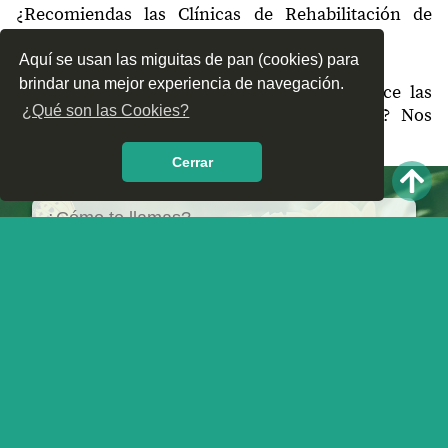
¿Recomiendas las Clínicas de Rehabilitación de
Ruíz, Nayarit?
Aquí se usan las miguitas de pan (cookies) para
brindar una mejor experiencia de navegación.
¿Qué te parece el servicio y trato que ofrece las
¿Qué son las Cookies?
Clínicas de Rehabilitación en Ruíz, Nayarit? Nos
interesa tu opinión.
Cerrar