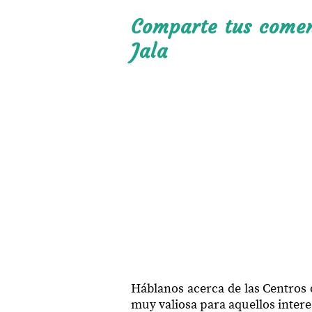
63885
Comparte tus coment
63885
Jala
63890
63892
63892
63892
63896
63896
63897
63898
63898
Háblanos acerca de las Centros 
muy valiosa para aquellos interes
63898