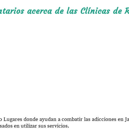
Rosa Blanca
arios acerca de las Clínicas de R
Pueblo Nuevo
Jala Centro
Juan Escutia
El Naranjo
San Juan
El Llano
Independencia
Lucio Cabañas
El Tucán
Merced Ibarra
o Lugares donde ayudan a combatir las adicciones en Ja
ados en utilizar sus servicios.
La Quinta